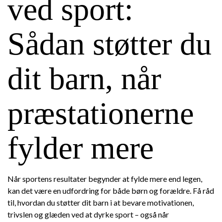
ved sport:
Sådan støtter du
dit barn, når
præstationerne
fylder mere
Når sportens resultater begynder at fylde mere end legen,
kan det være en udfordring for både børn og forældre. Få råd
til, hvordan du støtter dit barn i at bevare motivationen,
trivslen og glæden ved at dyrke sport – også når