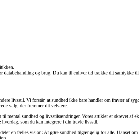
itikken.
for databehandling og brug. Du kan til enhver tid trække dit samtykke ti
ere livsstil. Vi forstår, at sundhed ikke bare handler om fravær af sy
rede valg, der fremmer dit velvære.
 til mental sundhed og livsstilsændringer. Vores artikler er skrevet af 
hverdag, som du kan integrere i din travle livsstil.
eler en fælles vision: At gøre sundhed tilgængelig for alle. Uanset om du
ion.