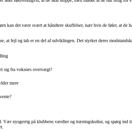
yder ikke nødvendigvis, at de skal stoppe, men måske at de har brug for e
rn kan det være svært at håndtere skuffelser, især hvis de føler, at de h
 at fejl og tab er en del af udviklingen. Det styrker deres modstandskraf
dling
et sig fra voksnes overvægt?
ylder mere
rvente?
. Vær nysgerrig på klubbens værdier og træningskultur, og spørg ind til
t.