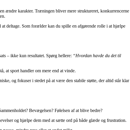
orten ændre karakter. Træningen bliver mere struktureret, konkurrencerne
en.
l at deltage. Som forælder kan du spille en afgørende rolle i at hjælpe
sats – ikke kun resultatet. Spørg hellere:
“Hvordan havde du det til
å, at sport handler om mere end at vinde.
ske, og fokuser i stedet på at være den stabile støtte, der altid står klar
? Sammenholdet? Bevægelsen? Følelsen af at blive bedre?
levelser og hjælpe dem med at sætte ord på både glæde og frustration.