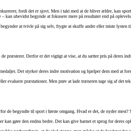
nkurrerer, fordi det er sjovt. Men i takt med at de bliver ældre, kan sp
 – kan ubevidst begynde at fokusere mere på resultater end på oplevels
ynder at tvivle på sig selv, frygte at skuffe andre eller miste lysten ti
e præsterer. Derfor er det vigtigt at vise, at du sætter pris på deres ind
daljer. Det styrker deres indre motivation og hjælper dem med at forst
ler evaluere præstationer. Men prøv at lade træneren tage sig af det tekni
rfor de begyndte til sport i første omgang. Hvad er det, de nyder mest
der kan gøre den endnu bedre. Det kan give barnet et sprog for deres op