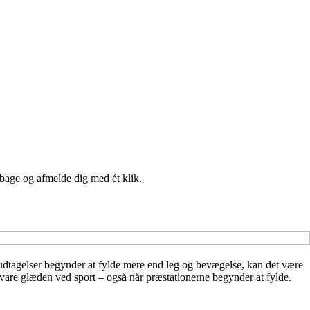
lbage og afmelde dig med ét klik.
og udtagelser begynder at fylde mere end leg og bevægelse, kan det være
bevare glæden ved sport – også når præstationerne begynder at fylde.