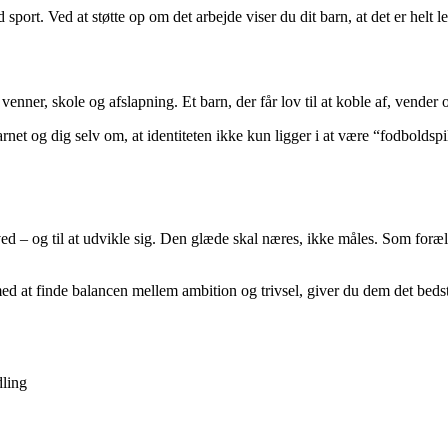
ort. Ved at støtte op om det arbejde viser du dit barn, at det er helt le
il venner, skole og afslapning. Et barn, der får lov til at koble af, vender
net og dig selv om, at identiteten ikke kun ligger i at være “fodboldspi
ve ved – og til at udvikle sig. Den glæde skal næres, ikke måles. Som for
rn med at finde balancen mellem ambition og trivsel, giver du dem det 
dling