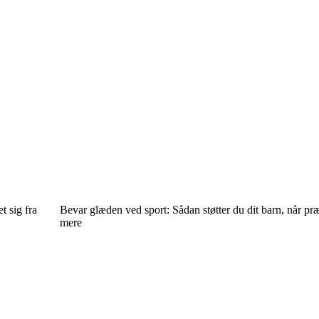
t sig fra
Bevar glæden ved sport: Sådan støtter du dit barn, når præ
mere