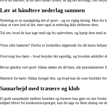
Hvis du mærker, at dit barn mister lysten, så tag det alvorligt. Det bet
Lær at håndtere nederlag sammen
Nederlag er en uundgåelig del af sport – og en vigtig læring. Men for bø
okay at være ked af det, men også at nederlag ikke definerer dem.
Tal om, hvad de kan tage med sig fra oplevelsen, og hjælp dem med at se,
Virus eller bakterie? Derfor er forskellen afgørende for dit barns behan
Overvægt hos børn – hvad betyder det egentlig, og hvordan adskiller d
Bevar glæden ved sport: Sådan støtter du dit barn, når præstationerne f
Høretest for børn: Sådan foregår den, og hvad kan du som forælder fo
Samarbejd med trænere og klub
Et godt samarbejde mellem forældre og trænere kan gøre en stor forskel
miljøet bliver for konkurrencepræget, kan du tage en åben dialog om de