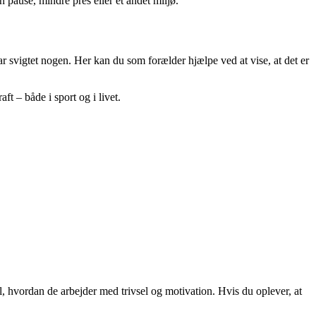
n pause, mindre pres eller et andet miljø.
ar svigtet nogen. Her kan du som forælder hjælpe ved at vise, at det er
t – både i sport og i livet.
, hvordan de arbejder med trivsel og motivation. Hvis du oplever, at