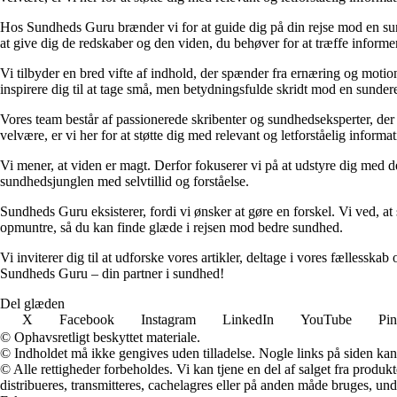
Hos Sundheds Guru brænder vi for at guide dig på din rejse mod en sund
at give dig de redskaber og den viden, du behøver for at træffe informe
Vi tilbyder en bred vifte af indhold, der spænder fra ernæring og motion
inspirere dig til at tage små, men betydningsfulde skridt mod en sundere 
Vores team består af passionerede skribenter og sundhedseksperter, der d
velvære, er vi her for at støtte dig med relevant og letforståelig informat
Vi mener, at viden er magt. Derfor fokuserer vi på at udstyre dig med d
sundhedsjunglen med selvtillid og forståelse.
Sundheds Guru eksisterer, fordi vi ønsker at gøre en forskel. Vi ved, at sm
opmuntre, så du kan finde glæde i rejsen mod bedre sundhed.
Vi inviterer dig til at udforske vores artikler, deltage i vores fælless
Sundheds Guru – din partner i sundhed!
Del glæden
X
Facebook
Instagram
LinkedIn
YouTube
Pin
© Ophavsretligt beskyttet materiale.
© Indholdet må ikke gengives uden tilladelse. Nogle links på siden ka
© Alle rettigheder forbeholdes. Vi kan tjene en del af salget fra produk
distribueres, transmitteres, cachelagres eller på anden måde bruges, und