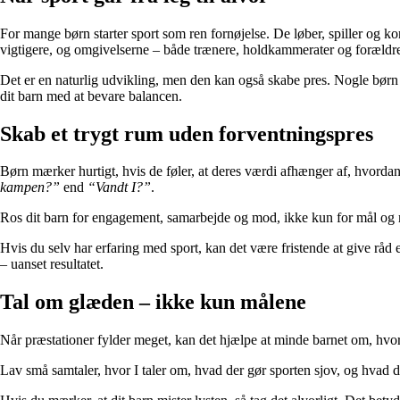
For mange børn starter sport som ren fornøjelse. De løber, spiller og ko
vigtigere, og omgivelserne – både trænere, holdkammerater og forældre
Det er en naturlig udvikling, men den kan også skabe pres. Nogle børn beg
dit barn med at bevare balancen.
Skab et trygt rum uden forventningspres
Børn mærker hurtigt, hvis de føler, at deres værdi afhænger af, hvordan d
kampen?”
end
“Vandt I?”
.
Ros dit barn for engagement, samarbejde og mod, ikke kun for mål og me
Hvis du selv har erfaring med sport, kan det være fristende at give råd el
– uanset resultatet.
Tal om glæden – ikke kun målene
Når præstationer fylder meget, kan det hjælpe at minde barnet om, hvo
Lav små samtaler, hvor I taler om, hvad der gør sporten sjov, og hvad 