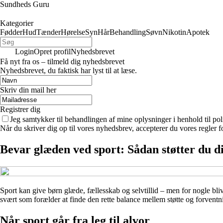
Sundheds Guru
Kategorier
Fødder
Hud
Tænder
Hørelse
Syn
Hår
Behandling
Søvn
Nikotin
Apotek
Login
Opret profil
Nyhedsbrevet
Få nyt fra os – tilmeld dig nyhedsbrevet
Nyhedsbrevet, du faktisk har lyst til at læse.
Skriv din mail her
Registrer dig
Jeg samtykker til behandlingen af mine oplysninger i henhold til pol
Når du skriver dig op til vores nyhedsbrev, accepterer du vores regler 
Bevar glæden ved sport: Sådan støtter du d
Sport kan give børn glæde, fællesskab og selvtillid – men for nogle bli
svært som forælder at finde den rette balance mellem støtte og forventn
Når sport går fra leg til alvor