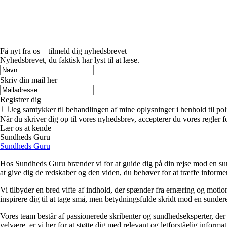
Få nyt fra os – tilmeld dig nyhedsbrevet
Nyhedsbrevet, du faktisk har lyst til at læse.
Skriv din mail her
Registrer dig
Jeg samtykker til behandlingen af mine oplysninger i henhold til pol
Når du skriver dig op til vores nyhedsbrev, accepterer du vores regler 
Lær os at kende
Sundheds Guru
Sundheds Guru
Hos Sundheds Guru brænder vi for at guide dig på din rejse mod en sund
at give dig de redskaber og den viden, du behøver for at træffe informe
Vi tilbyder en bred vifte af indhold, der spænder fra ernæring og motion
inspirere dig til at tage små, men betydningsfulde skridt mod en sundere 
Vores team består af passionerede skribenter og sundhedseksperter, der d
velvære, er vi her for at støtte dig med relevant og letforståelig informat