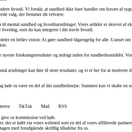
ere livsstil. Vi forstår, at sundhed ikke bare handler om fravær af sy
rede valg, der fremmer dit velvære.
 til mental sundhed og livsstilsændringer. Vores artikler er skrevet af 
hverdag, som du kan integrere i din travle livsstil.
eler en fælles vision: At gøre sundhed tilgængelig for alle. Uanset om du
ion.
e nyeste forskningsresultater og indsigt inden for sundhedsområdet. Vor
å ændringer kan føre til store resultater, og vi er her for at motivere dig
kab og lade os være en del af din sundhedsrejse. Sammen kan vi skabe en s
terest
TikTok
Mail
RSS
n give os kommission ved køb.
ter, der er købt via vores websted som en del af vores affilierede partn
tagen med forudgående skriftlig tilladelse fra os.