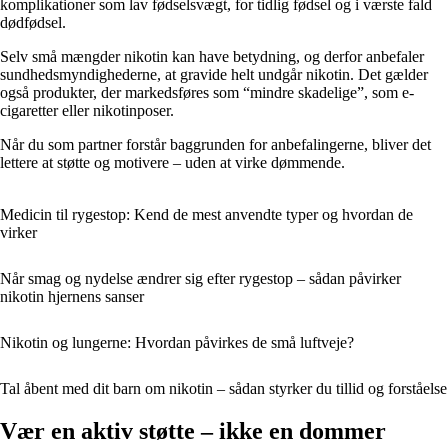
komplikationer som lav fødselsvægt, for tidlig fødsel og i værste fald
dødfødsel.
Selv små mængder nikotin kan have betydning, og derfor anbefaler
sundhedsmyndighederne, at gravide helt undgår nikotin. Det gælder
også produkter, der markedsføres som “mindre skadelige”, som e-
cigaretter eller nikotinposer.
Når du som partner forstår baggrunden for anbefalingerne, bliver det
lettere at støtte og motivere – uden at virke dømmende.
Medicin til rygestop: Kend de mest anvendte typer og hvordan de
virker
Når smag og nydelse ændrer sig efter rygestop – sådan påvirker
nikotin hjernens sanser
Nikotin og lungerne: Hvordan påvirkes de små luftveje?
Tal åbent med dit barn om nikotin – sådan styrker du tillid og forståelse
Vær en aktiv støtte – ikke en dommer