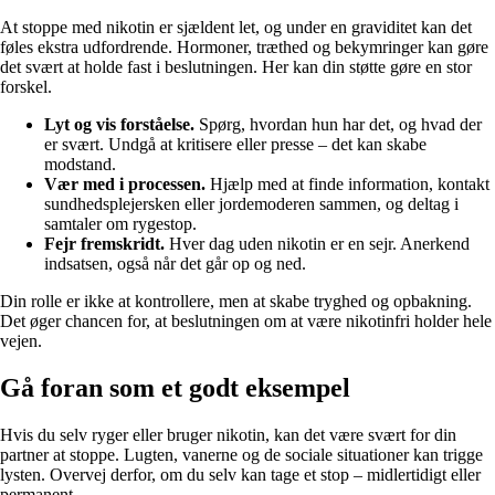
At stoppe med nikotin er sjældent let, og under en graviditet kan det
føles ekstra udfordrende. Hormoner, træthed og bekymringer kan gøre
det svært at holde fast i beslutningen. Her kan din støtte gøre en stor
forskel.
Lyt og vis forståelse.
Spørg, hvordan hun har det, og hvad der
er svært. Undgå at kritisere eller presse – det kan skabe
modstand.
Vær med i processen.
Hjælp med at finde information, kontakt
sundhedsplejersken eller jordemoderen sammen, og deltag i
samtaler om rygestop.
Fejr fremskridt.
Hver dag uden nikotin er en sejr. Anerkend
indsatsen, også når det går op og ned.
Din rolle er ikke at kontrollere, men at skabe tryghed og opbakning.
Det øger chancen for, at beslutningen om at være nikotinfri holder hele
vejen.
Gå foran som et godt eksempel
Hvis du selv ryger eller bruger nikotin, kan det være svært for din
partner at stoppe. Lugten, vanerne og de sociale situationer kan trigge
lysten. Overvej derfor, om du selv kan tage et stop – midlertidigt eller
permanent.