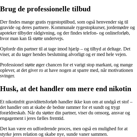
Brug de professionelle tilbud
Der findes mange gratis rygestoptilbud, som også henvender sig til
gravide og deres partnere. Kommunale rygestopkurser, jordemødre og
apoteker tilbyder rådgivning, og der findes telefon- og onlineforløb,
hvor man kan få støtte undervejs.
Opfordr din partner til at tage imod hjælp – og tilbyd at deltage. Det
viser, at du tager hendes beslutning alvorligt og er med hele vejen.
Professionel støtte øger chancen for et varigt stop markant, og mange
oplever, at det giver ro at have nogen at sparre med, når motivationen
svinger.
Husk, at det handler om mere end nikotin
Et nikotinfrit graviditetsforløb handler ikke kun om at undgå et stof –
det handler om at skabe de bedste rammer for et sundt og trygt
forældreskab. Når du støtter din partner, viser du omsorg, ansvar og
engagement i jeres fælles fremtid.
Det kan være en udfordrende proces, men også en mulighed for at
styrke jeres relation og skabe nye, sunde vaner sammen.