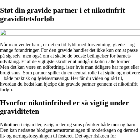
Støt din gravide partner i et nikotinfrit
graviditetsforløb
Når man venter barn, er det en tid fyldt med forventning, glæde – og
mange forandringer. For den gravide handler det ikke kun om at passe
på sig selv, men også om at skabe de bedste betingelser for barnets
udvikling. Et af de vigtigste skridt er at undgå nikotin i alle former.
Men det kan være en udfordring, især hvis man tidligere har røget eller
brugt snus. Som partner spiller du en central rolle i at støtte og motivere
– både praktisk og følelsesmæssigt. Her får du viden og råd til,
hvordan du bedst kan hjælpe din gravide partner gennem et nikotinfrit
forløb.
Hvorfor nikotinfrihed er så vigtig under
graviditeten
Nikotinen i cigaretter, e-cigaretter og snus påvirker både mor og barn.
Den kan nedsætte blodgennemstrømningen til moderkagen og dermed
ilt- og næringsforsyningen til fosteret. Det øger risikoen for