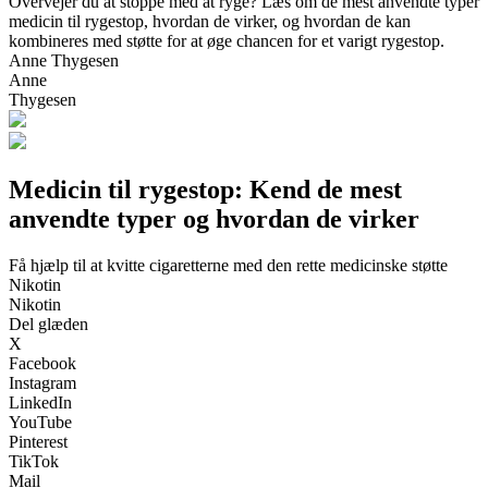
Overvejer du at stoppe med at ryge? Læs om de mest anvendte typer
medicin til rygestop, hvordan de virker, og hvordan de kan
kombineres med støtte for at øge chancen for et varigt rygestop.
Anne Thygesen
Anne
Thygesen
Medicin til rygestop: Kend de mest
anvendte typer og hvordan de virker
Få hjælp til at kvitte cigaretterne med den rette medicinske støtte
Nikotin
Nikotin
Del glæden
X
Facebook
Instagram
LinkedIn
YouTube
Pinterest
TikTok
Mail