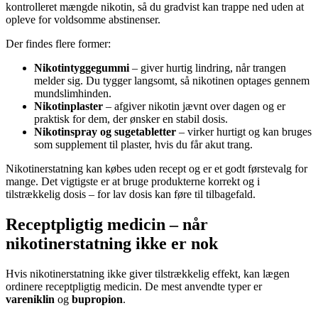
kontrolleret mængde nikotin, så du gradvist kan trappe ned uden at
opleve for voldsomme abstinenser.
Der findes flere former:
Nikotintyggegummi
– giver hurtig lindring, når trangen
melder sig. Du tygger langsomt, så nikotinen optages gennem
mundslimhinden.
Nikotinplaster
– afgiver nikotin jævnt over dagen og er
praktisk for dem, der ønsker en stabil dosis.
Nikotinspray og sugetabletter
– virker hurtigt og kan bruges
som supplement til plaster, hvis du får akut trang.
Nikotinerstatning kan købes uden recept og er et godt førstevalg for
mange. Det vigtigste er at bruge produkterne korrekt og i
tilstrækkelig dosis – for lav dosis kan føre til tilbagefald.
Receptpligtig medicin – når
nikotinerstatning ikke er nok
Hvis nikotinerstatning ikke giver tilstrækkelig effekt, kan lægen
ordinere receptpligtig medicin. De mest anvendte typer er
vareniklin
og
bupropion
.