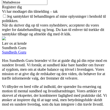
Registrer dig
Vi har modtaget din tilmelding – tak
Jeg samtykker til behandlingen af mine oplysninger i henhold til
politikken.
Når du skriver dig op til vores nyhedsbrev, accepterer du vores
regler for databehandling og brug. Du kan til enhver tid trække dit
samtykke tilbage og afmelde dig med ét klik.
Lær os at kende
Sundheds Guru
Sundheds Guru
Hos Sundheds Guru brænder vi for at guide dig på din rejse mod en
sundere livsstil. Vi forstår, at sundhed ikke bare handler om fravær
af sygdom, men om at skabe balance og trivsel i hverdagen. Vores
mission er at give dig de redskaber og den viden, du behøver for at
træffe informerede valg, der fremmer dit velvære.
Vi tilbyder en bred vifte af indhold, der spænder fra ernæring og
motion til mental sundhed og livsstilsændringer. Vores artikler er
skrevet af eksperter, der kombinerer faglighed med praktiske råd. Vi
ønsker at inspirere dig til at tage små, men betydningsfulde skridt
mod en sundere hverdag, som du kan integrere i din travle livsstil.