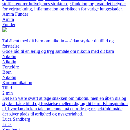
stoffet ændrer luftvejernes struktur og funktion, og hvad det betyder
for vejrtrækning, inflammation og risikoen for varige lungeskader.
Amira Funder
Amira
Funder
Tal åbent med dit barn om nikotin – sådan styrker du tillid og
forståelse
Gode råd til en ærlig og tryg samtale om nikotin med dit barn
Nikotin
Nikotin
Forældre
Børn
Nikotin
Kommunikation
Tillid
2 min
Det kan være svært at tage snakken om nikotin, men en åben dialog
styrker både tillid og forståelse mellem dig og dit barn. Få inspiration
til, hvordan du kan tale om emnet på en rolig og respektfuld måde,
der giver plads til ærlighed og nysgerrighed.
Luca Sandberg
Luca
Sandberg