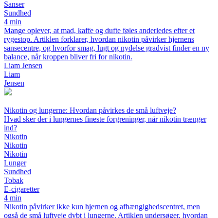
Sanser
Sundhed
4 min
Mange oplever, at mad, kaffe og dufte føles anderledes efter et
rygestop. Artiklen forklarer, hvordan nikotin påvirker hjernens
sansecentre, og hvorfor smag, lugt og nydelse gradvist finder en ny
balance, når kroppen bliver fri for nikotin.
Liam Jensen
Liam
Jensen
Nikotin og lungerne: Hvordan påvirkes de små luftveje?
Hvad sker der i lungernes fineste forgreninger, når nikotin trænger
ind?
Nikotin
Nikotin
Nikotin
Lunger
Sundhed
Tobak
E-cigaretter
4 min
Nikotin påvirker ikke kun hjernen og afhængighedscentret, men
også de små luftveje dybt i lungerne. Artiklen undersøger, hvordan