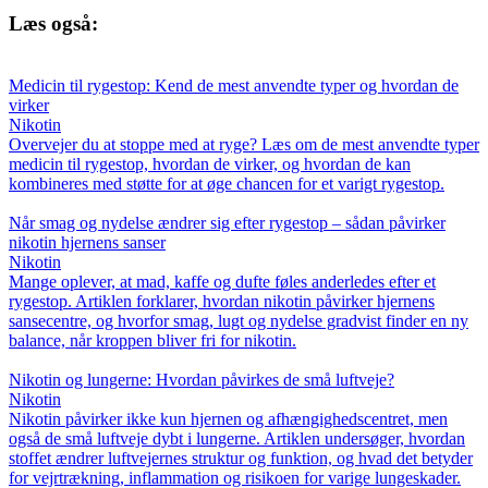
Læs også:
Medicin til rygestop: Kend de mest anvendte typer og hvordan de
virker
Nikotin
Overvejer du at stoppe med at ryge? Læs om de mest anvendte typer
medicin til rygestop, hvordan de virker, og hvordan de kan
kombineres med støtte for at øge chancen for et varigt rygestop.
Når smag og nydelse ændrer sig efter rygestop – sådan påvirker
nikotin hjernens sanser
Nikotin
Mange oplever, at mad, kaffe og dufte føles anderledes efter et
rygestop. Artiklen forklarer, hvordan nikotin påvirker hjernens
sansecentre, og hvorfor smag, lugt og nydelse gradvist finder en ny
balance, når kroppen bliver fri for nikotin.
Nikotin og lungerne: Hvordan påvirkes de små luftveje?
Nikotin
Nikotin påvirker ikke kun hjernen og afhængighedscentret, men
også de små luftveje dybt i lungerne. Artiklen undersøger, hvordan
stoffet ændrer luftvejernes struktur og funktion, og hvad det betyder
for vejrtrækning, inflammation og risikoen for varige lungeskader.