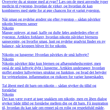
Overvejer du at stoppe med at ryge? Læs om de mest anvendte typer
medicin til rygestop, hvordan de virker, og hvordan de kan
kombineres med støtte for at øge chancen for et varigt rygestop.
Når smag og nydelse ændrer sig efter rygestop – sådan påvirker
nikotin hjernens sanser
Nikotin
Mange oplever, at mad, kaffe og dufte føles anderledes efter et
rygestop. Artiklen forklarer, hvordan nikotin påvirker hjernens
sansecentre, og hvorfor smag, lugt og nydelse gradvist finder en ny
balance, når kroppen bliver fri for nikotin.
Nikotin og lungerne: Hvordan påvirkes de små luftveje?
Nikotin
Nikotin påvirker ikke kun hjernen og afhængighedscentret, men
også de små luftveje dybt i lungerne. Artiklen undersøger, hvordan
stoffet ændrer luftvejernes struktur og funktion, og hvad det betyder
for vejrtrækning, inflammation og risikoen for varige lungeskader.
Tal åbent med dit barn om nikotin – sådan styrker du tillid og
forståelse
Nikotin
Det kan være svært at tage snakken om nikotin, men en åben dialog
styrker både tillid og forståelse mellem dig og dit barn. Få inspiration
til, hvordan du kan tale om emnet på en rolig og respektfuld måde,