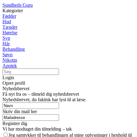
Sundheds Guru
Kategorier
Fødder
Hud
Tænder
Hørelse
Syn
Hår
Behandling
Søvn
Nikotin
Apotek
Login
Opret profil
Nyhedsbrevet
Få nyt fra os – tilmeld dig nyhedsbrevet
Nyhedsbrevet, du faktisk har lyst til at læse.
Skriv din mail her
Registrer dig
Vi har modtaget din tilmelding – tak
Jeg samtykker til behandlingen af mine oplysninger i henhold til