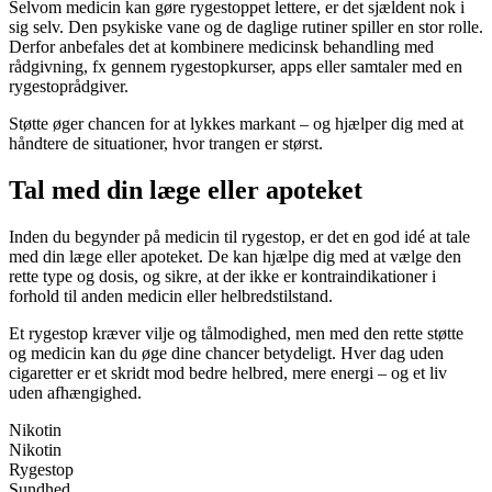
Selvom medicin kan gøre rygestoppet lettere, er det sjældent nok i
sig selv. Den psykiske vane og de daglige rutiner spiller en stor rolle.
Derfor anbefales det at kombinere medicinsk behandling med
rådgivning, fx gennem rygestopkurser, apps eller samtaler med en
rygestoprådgiver.
Støtte øger chancen for at lykkes markant – og hjælper dig med at
håndtere de situationer, hvor trangen er størst.
Tal med din læge eller apoteket
Inden du begynder på medicin til rygestop, er det en god idé at tale
med din læge eller apoteket. De kan hjælpe dig med at vælge den
rette type og dosis, og sikre, at der ikke er kontraindikationer i
forhold til anden medicin eller helbredstilstand.
Et rygestop kræver vilje og tålmodighed, men med den rette støtte
og medicin kan du øge dine chancer betydeligt. Hver dag uden
cigaretter er et skridt mod bedre helbred, mere energi – og et liv
uden afhængighed.
Nikotin
Nikotin
Rygestop
Sundhed