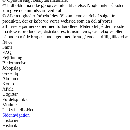
© Ophavsretligt beskyttet materiale.
© Indholdet må ikke gengives uden tilladelse. Nogle links på siden
kan give os kommission ved køb.
© Alle rettigheder forbeholdes. Vi kan tjene en del af salget fra
produkter, der er købt via vores websted som en del af vores
affilierede partnerskaber med forhandlere. Materialet på denne side
må ikke reproduceres, distribueres, transmitteres, cachelagres eller
på anden måde bruges, undtagen med forudgående skriftlig tilladelse
fra os.
Fakta
FAQ
Fejlfinding
Bedømmelse
Jobopslag
Giv et tip
Abonnent
Konto
Aftale
Udgifter
Fordelspunkter
Moduler
Links i indholdet
Sidenavigation
Historier
Historik