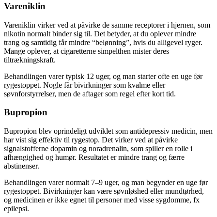
Vareniklin
Vareniklin virker ved at påvirke de samme receptorer i hjernen, som
nikotin normalt binder sig til. Det betyder, at du oplever mindre
trang og samtidig får mindre “belønning”, hvis du alligevel ryger.
Mange oplever, at cigaretterne simpelthen mister deres
tiltrækningskraft.
Behandlingen varer typisk 12 uger, og man starter ofte en uge før
rygestoppet. Nogle får bivirkninger som kvalme eller
søvnforstyrrelser, men de aftager som regel efter kort tid.
Bupropion
Bupropion blev oprindeligt udviklet som antidepressiv medicin, men
har vist sig effektiv til rygestop. Det virker ved at påvirke
signalstofferne dopamin og noradrenalin, som spiller en rolle i
afhængighed og humør. Resultatet er mindre trang og færre
abstinenser.
Behandlingen varer normalt 7–9 uger, og man begynder en uge før
rygestoppet. Bivirkninger kan være søvnløshed eller mundtørhed,
og medicinen er ikke egnet til personer med visse sygdomme, fx
epilepsi.