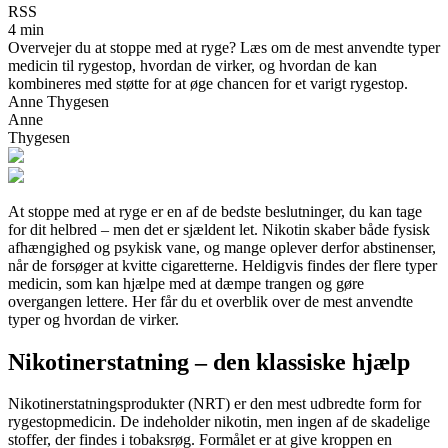
RSS
4 min
Overvejer du at stoppe med at ryge? Læs om de mest anvendte typer
medicin til rygestop, hvordan de virker, og hvordan de kan
kombineres med støtte for at øge chancen for et varigt rygestop.
Anne Thygesen
Anne
Thygesen
At stoppe med at ryge er en af de bedste beslutninger, du kan tage
for dit helbred – men det er sjældent let. Nikotin skaber både fysisk
afhængighed og psykisk vane, og mange oplever derfor abstinenser,
når de forsøger at kvitte cigaretterne. Heldigvis findes der flere typer
medicin, som kan hjælpe med at dæmpe trangen og gøre
overgangen lettere. Her får du et overblik over de mest anvendte
typer og hvordan de virker.
Nikotinerstatning – den klassiske hjælp
Nikotinerstatningsprodukter (NRT) er den mest udbredte form for
rygestopmedicin. De indeholder nikotin, men ingen af de skadelige
stoffer, der findes i tobaksrøg. Formålet er at give kroppen en