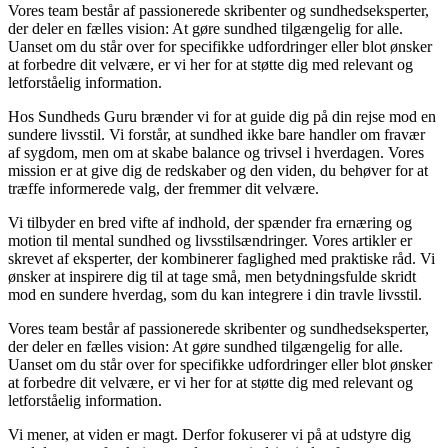
Vores team består af passionerede skribenter og sundhedseksperter,
der deler en fælles vision: At gøre sundhed tilgængelig for alle.
Uanset om du står over for specifikke udfordringer eller blot ønsker
at forbedre dit velvære, er vi her for at støtte dig med relevant og
letforståelig information.
Hos Sundheds Guru brænder vi for at guide dig på din rejse mod en
sundere livsstil. Vi forstår, at sundhed ikke bare handler om fravær
af sygdom, men om at skabe balance og trivsel i hverdagen. Vores
mission er at give dig de redskaber og den viden, du behøver for at
træffe informerede valg, der fremmer dit velvære.
Vi tilbyder en bred vifte af indhold, der spænder fra ernæring og
motion til mental sundhed og livsstilsændringer. Vores artikler er
skrevet af eksperter, der kombinerer faglighed med praktiske råd. Vi
ønsker at inspirere dig til at tage små, men betydningsfulde skridt
mod en sundere hverdag, som du kan integrere i din travle livsstil.
Vores team består af passionerede skribenter og sundhedseksperter,
der deler en fælles vision: At gøre sundhed tilgængelig for alle.
Uanset om du står over for specifikke udfordringer eller blot ønsker
at forbedre dit velvære, er vi her for at støtte dig med relevant og
letforståelig information.
Vi mener, at viden er magt. Derfor fokuserer vi på at udstyre dig