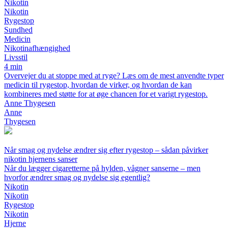
Nikotin
Nikotin
Rygestop
Sundhed
Medicin
Nikotinafhængighed
Livsstil
4 min
Overvejer du at stoppe med at ryge? Læs om de mest anvendte typer
medicin til rygestop, hvordan de virker, og hvordan de kan
kombineres med støtte for at øge chancen for et varigt rygestop.
Anne Thygesen
Anne
Thygesen
Når smag og nydelse ændrer sig efter rygestop – sådan påvirker
nikotin hjernens sanser
Når du lægger cigaretterne på hylden, vågner sanserne – men
hvorfor ændrer smag og nydelse sig egentlig?
Nikotin
Nikotin
Rygestop
Nikotin
Hjerne