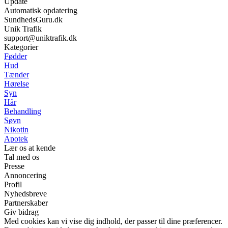
Update
Automatisk opdatering
SundhedsGuru.dk
Unik Trafik
support@uniktrafik.dk
Kategorier
Fødder
Hud
Tænder
Hørelse
Syn
Hår
Behandling
Søvn
Nikotin
Apotek
Lær os at kende
Tal med os
Presse
Annoncering
Profil
Nyhedsbreve
Partnerskaber
Giv bidrag
Med cookies kan vi vise dig indhold, der passer til dine præferencer.