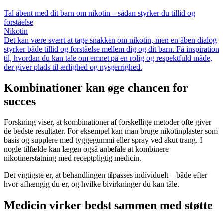
Tal åbent med dit barn om nikotin – sådan styrker du tillid og
forståelse
Nikotin
Det kan være svært at tage snakken om nikotin, men en åben dialog
styrker både tillid og forståelse mellem dig og dit barn. Få inspiration
til, hvordan du kan tale om emnet på en rolig og respektfuld måde,
der giver plads til ærlighed og nysgerrighed.
Kombinationer kan øge chancen for
succes
Forskning viser, at kombinationer af forskellige metoder ofte giver
de bedste resultater. For eksempel kan man bruge nikotinplaster som
basis og supplere med tyggegummi eller spray ved akut trang. I
nogle tilfælde kan lægen også anbefale at kombinere
nikotinerstatning med receptpligtig medicin.
Det vigtigste er, at behandlingen tilpasses individuelt – både efter
hvor afhængig du er, og hvilke bivirkninger du kan tåle.
Medicin virker bedst sammen med støtte