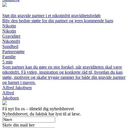
Støt din gravide partner i et nikotinfrit graviditetsforløb
Bliv den bedste støtte for din partner og jeres kommende barn
Nikotin
Nikotin
Graviditet
Nikotinfri
Sundhed
Partnerstøtte
Familie
5 min
Som partner kan du gøre en stor forskel, når graviditeten skal være
nikotinfri. Få viden, inspiration og konkrete råd til, hvordan du kan
støtte, motivere og skabe trygge rammer for både din gravide partner
og barnet i maven.
Alfred Jakobsen
Alfred
Jakobsen
Få nyt fra os – tilmeld dig nyhedsbrevet
Nyhedsbrevet, du faktisk har lyst til at læse.
Skriv din mail her