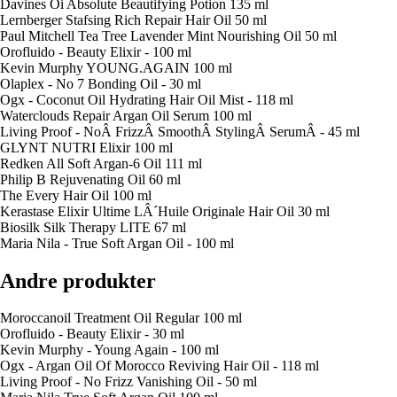
Davines Oi Absolute Beautifying Potion 135 ml
Lernberger Stafsing Rich Repair Hair Oil 50 ml
Paul Mitchell Tea Tree Lavender Mint Nourishing Oil 50 ml
Orofluido - Beauty Elixir - 100 ml
Kevin Murphy YOUNG.AGAIN 100 ml
Olaplex - No 7 Bonding Oil - 30 ml
Ogx - Coconut Oil Hydrating Hair Oil Mist - 118 ml
Waterclouds Repair Argan Oil Serum 100 ml
Living Proof - NoÂ FrizzÂ SmoothÂ StylingÂ SerumÂ - 45 ml
GLYNT NUTRI Elixir 100 ml
Redken All Soft Argan-6 Oil 111 ml
Philip B Rejuvenating Oil 60 ml
The Every Hair Oil 100 ml
Kerastase Elixir Ultime LÂ´Huile Originale Hair Oil 30 ml
Biosilk Silk Therapy LITE 67 ml
Maria Nila - True Soft Argan Oil - 100 ml
Andre produkter
Moroccanoil Treatment Oil Regular 100 ml
Orofluido - Beauty Elixir - 30 ml
Kevin Murphy - Young Again - 100 ml
Ogx - Argan Oil Of Morocco Reviving Hair Oil - 118 ml
Living Proof - No Frizz Vanishing Oil - 50 ml