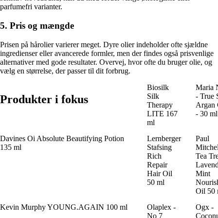
parfumefri varianter.
5. Pris og mængde
Prisen på hårolier varierer meget. Dyre olier indeholder ofte sjældne
ingredienser eller avancerede formler, men der findes også prisvenlige
alternativer med gode resultater. Overvej, hvor ofte du bruger olie, og
vælg en størrelse, der passer til dit forbrug.
Biosilk
Maria 
Silk
- True 
Produkter i fokus
Therapy
Argan 
LITE 167
- 30 ml
ml
Davines Oi Absolute Beautifying Potion
Lernberger
Paul
135 ml
Stafsing
Mitchel
Rich
Tea Tr
Repair
Lavend
Hair Oil
Mint
50 ml
Nouris
Oil 50
Kevin Murphy YOUNG.AGAIN 100 ml
Olaplex -
Ogx -
No 7
Cocon