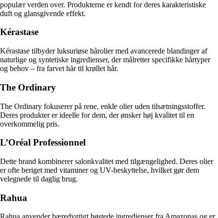
populær verden over. Produkterne er kendt for deres karakteristiske
duft og glansgivende effekt.
Kérastase
Kérastase tilbyder luksuriøse hårolier med avancerede blandinger af
naturlige og syntetiske ingredienser, der målretter specifikke hårtyper
og behov – fra farvet hår til krøllet hår.
The Ordinary
The Ordinary fokuserer på rene, enkle olier uden tilsætningsstoffer.
Deres produkter er ideelle for dem, der ønsker høj kvalitet til en
overkommelig pris.
L’Oréal Professionnel
Dette brand kombinerer salonkvalitet med tilgængelighed. Deres olier
er ofte beriget med vitaminer og UV-beskyttelse, hvilket gør dem
velegnede til daglig brug.
Rahua
Rahua anvender bæredygtigt høstede ingredienser fra Amazonas og er