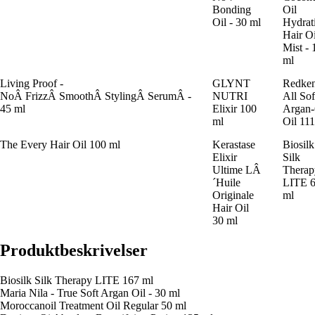
Bonding
Oil
Oil - 30 ml
Hydrat
Hair Oi
Mist - 
ml
Living Proof -
GLYNT
Redke
NoÂ FrizzÂ SmoothÂ StylingÂ SerumÂ -
NUTRI
All Sof
45 ml
Elixir 100
Argan-
ml
Oil 11
The Every Hair Oil 100 ml
Kerastase
Biosilk
Elixir
Silk
Ultime LÂ
Therap
´Huile
LITE 
Originale
ml
Hair Oil
30 ml
Produktbeskrivelser
Biosilk Silk Therapy LITE 167 ml
Maria Nila - True Soft Argan Oil - 30 ml
Moroccanoil Treatment Oil Regular 50 ml