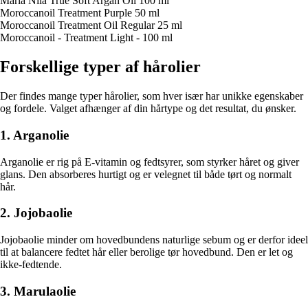
Maria Nila True Soft Argan Oil 100 ml
Moroccanoil Treatment Purple 50 ml
Moroccanoil Treatment Oil Regular 25 ml
Moroccanoil - Treatment Light - 100 ml
Forskellige typer af hårolier
Der findes mange typer hårolier, som hver især har unikke egenskaber
og fordele. Valget afhænger af din hårtype og det resultat, du ønsker.
1. Arganolie
Arganolie er rig på E-vitamin og fedtsyrer, som styrker håret og giver
glans. Den absorberes hurtigt og er velegnet til både tørt og normalt
hår.
2. Jojobaolie
Jojobaolie minder om hovedbundens naturlige sebum og er derfor ideel
til at balancere fedtet hår eller berolige tør hovedbund. Den er let og
ikke-fedtende.
3. Marulaolie