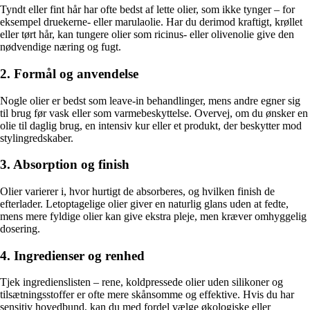
Tyndt eller fint hår har ofte bedst af lette olier, som ikke tynger – for
eksempel druekerne- eller marulaolie. Har du derimod kraftigt, krøllet
eller tørt hår, kan tungere olier som ricinus- eller olivenolie give den
nødvendige næring og fugt.
2. Formål og anvendelse
Nogle olier er bedst som leave-in behandlinger, mens andre egner sig
til brug før vask eller som varmebeskyttelse. Overvej, om du ønsker en
olie til daglig brug, en intensiv kur eller et produkt, der beskytter mod
stylingredskaber.
3. Absorption og finish
Olier varierer i, hvor hurtigt de absorberes, og hvilken finish de
efterlader. Letoptagelige olier giver en naturlig glans uden at fedte,
mens mere fyldige olier kan give ekstra pleje, men kræver omhyggelig
dosering.
4. Ingredienser og renhed
Tjek ingredienslisten – rene, koldpressede olier uden silikoner og
tilsætningsstoffer er ofte mere skånsomme og effektive. Hvis du har
sensitiv hovedbund, kan du med fordel vælge økologiske eller