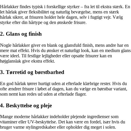
Hårlakker findes typisk i forskellige styrker – fra let til ekstra stærk. En
let hårlak giver fleksibilitet og naturlig bevægelse, mens en stærk
hårlak sikrer, at frisuren holder hele dagen, selv i fugtigt vejr. Vælg
styrke efter din hårtype og den ønskede frisure.
2. Glans og finish
Nogle hårlakker giver en blank og glansfuld finish, mens andre har en
mere mat effekt. Hvis du ønsker et naturligt look, kan en medium glans
være ideel. Til festlige lejligheder eller opsatte frisurer kan en
højglanslak give ekstra effekt.
3. Tørretid og børstbarhed
En god hårlak tørrer hurtigt uden at efterlade klæbrige rester. Hvis du
ofte ændrer frisure i løbet af dagen, kan du vælge en børstbar variant,
som nemt kan redes ud uden at efterlade flager.
4. Beskyttelse og pleje
Mange moderne hårlakker indeholder plejende ingredienser som
vitaminer eller UV-beskyttelse. Det kan være en fordel, især hvis du
bruger varme stylingredskaber eller opholder dig meget i solen.