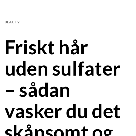
BEAUTY
Friskt hår
uden sulfater
– sådan
vasker du det
skånsomt og