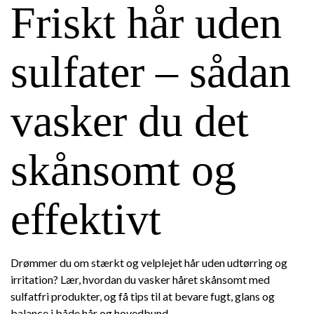
Friskt hår uden
sulfater – sådan
vasker du det
skånsomt og
effektivt
Drømmer du om stærkt og velplejet hår uden udtørring og
irritation? Lær, hvordan du vasker håret skånsomt med
sulfatfri produkter, og få tips til at bevare fugt, glans og
balance i både hår og hovedbund.