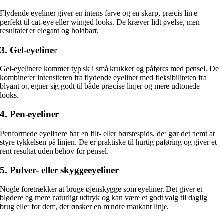
Flydende eyeliner giver en intens farve og en skarp, præcis linje –
perfekt til cat-eye eller winged looks. De kræver lidt øvelse, men
resultatet er elegant og holdbart.
3. Gel-eyeliner
Gel-eyelinere kommer typisk i små krukker og påføres med pensel. De
kombinerer intensiteten fra flydende eyeliner med fleksibiliteten fra
blyant og egner sig godt til både præcise linjer og mere udtonede
looks.
4. Pen-eyeliner
Penformede eyelinere har en filt- eller børstespids, der gør det nemt at
styre tykkelsen på linjen. De er praktiske til hurtig påføring og giver et
rent resultat uden behov for pensel.
5. Pulver- eller skyggeeyeliner
Nogle foretrækker at bruge øjenskygge som eyeliner. Det giver et
blødere og mere naturligt udtryk og kan være et godt valg til daglig
brug eller for dem, der ønsker en mindre markant linje.