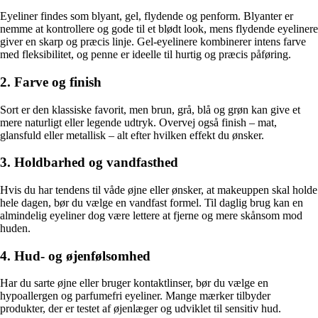
Eyeliner findes som blyant, gel, flydende og penform. Blyanter er
nemme at kontrollere og gode til et blødt look, mens flydende eyelinere
giver en skarp og præcis linje. Gel-eyelinere kombinerer intens farve
med fleksibilitet, og penne er ideelle til hurtig og præcis påføring.
2. Farve og finish
Sort er den klassiske favorit, men brun, grå, blå og grøn kan give et
mere naturligt eller legende udtryk. Overvej også finish – mat,
glansfuld eller metallisk – alt efter hvilken effekt du ønsker.
3. Holdbarhed og vandfasthed
Hvis du har tendens til våde øjne eller ønsker, at makeuppen skal holde
hele dagen, bør du vælge en vandfast formel. Til daglig brug kan en
almindelig eyeliner dog være lettere at fjerne og mere skånsom mod
huden.
4. Hud- og øjenfølsomhed
Har du sarte øjne eller bruger kontaktlinser, bør du vælge en
hypoallergen og parfumefri eyeliner. Mange mærker tilbyder
produkter, der er testet af øjenlæger og udviklet til sensitiv hud.