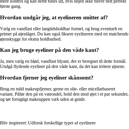
mere kontrol og kan nemt tones ud, hvis linjen ikke bliver helt perfekt
første gang.
Hvordan undgår jeg, at eyelineren smitter af?
Vælg en vandfast eller langtidsholdbar formel, og brug eventuelt en
primer på øjenlåget. Du kan også fiksere eyelineren med en matchende
øjenskygge for ekstra holdbarhed.
Kan jeg bruge eyeliner på den våde kant?
Ja, men vælg en blød, vandfast blyant, der er beregnet til dette formål.
Undgå flydende eyeliner på den våde kant, da det kan irritere øjnene.
Hvordan fjerner jeg eyeliner skånsomt?
Brug en mild makeupfjerner, gerne en olie- eller micellarbaseret
variant. Påfør den på en vatrondel, hold den mod øjet i et par sekunder,
og tør forsigtigt makeuppen væk uden at gnide.
Bliv inspireret: Udforsk forskellige typer af eyelinere