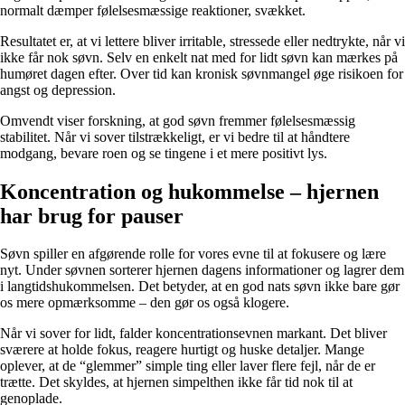
normalt dæmper følelsesmæssige reaktioner, svækket.
Resultatet er, at vi lettere bliver irritable, stressede eller nedtrykte, når vi
ikke får nok søvn. Selv en enkelt nat med for lidt søvn kan mærkes på
humøret dagen efter. Over tid kan kronisk søvnmangel øge risikoen for
angst og depression.
Omvendt viser forskning, at god søvn fremmer følelsesmæssig
stabilitet. Når vi sover tilstrækkeligt, er vi bedre til at håndtere
modgang, bevare roen og se tingene i et mere positivt lys.
Koncentration og hukommelse – hjernen
har brug for pauser
Søvn spiller en afgørende rolle for vores evne til at fokusere og lære
nyt. Under søvnen sorterer hjernen dagens informationer og lagrer dem
i langtidshukommelsen. Det betyder, at en god nats søvn ikke bare gør
os mere opmærksomme – den gør os også klogere.
Når vi sover for lidt, falder koncentrationsevnen markant. Det bliver
sværere at holde fokus, reagere hurtigt og huske detaljer. Mange
oplever, at de “glemmer” simple ting eller laver flere fejl, når de er
trætte. Det skyldes, at hjernen simpelthen ikke får tid nok til at
genoplade.