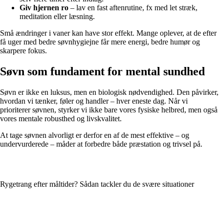
Giv hjernen ro
– lav en fast aftenrutine, fx med let stræk,
meditation eller læsning.
Små ændringer i vaner kan have stor effekt. Mange oplever, at de efter
få uger med bedre søvnhygiejne får mere energi, bedre humør og
skarpere fokus.
Søvn som fundament for mental sundhed
Søvn er ikke en luksus, men en biologisk nødvendighed. Den påvirker,
hvordan vi tænker, føler og handler – hver eneste dag. Når vi
prioriterer søvnen, styrker vi ikke bare vores fysiske helbred, men også
vores mentale robusthed og livskvalitet.
At tage søvnen alvorligt er derfor en af de mest effektive – og
undervurderede – måder at forbedre både præstation og trivsel på.
Rygetrang efter måltider? Sådan tackler du de svære situationer