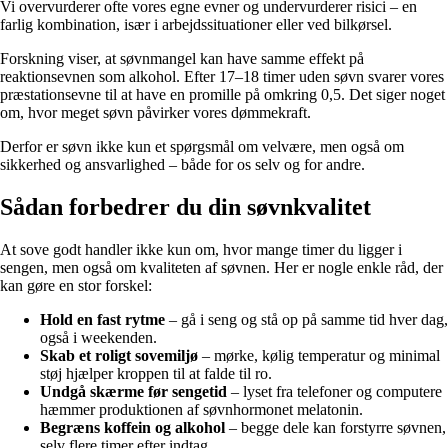
Vi overvurderer ofte vores egne evner og undervurderer risici – en
farlig kombination, især i arbejdssituationer eller ved bilkørsel.
Forskning viser, at søvnmangel kan have samme effekt på
reaktionsevnen som alkohol. Efter 17–18 timer uden søvn svarer vores
præstationsevne til at have en promille på omkring 0,5. Det siger noget
om, hvor meget søvn påvirker vores dømmekraft.
Derfor er søvn ikke kun et spørgsmål om velvære, men også om
sikkerhed og ansvarlighed – både for os selv og for andre.
Sådan forbedrer du din søvnkvalitet
At sove godt handler ikke kun om, hvor mange timer du ligger i
sengen, men også om kvaliteten af søvnen. Her er nogle enkle råd, der
kan gøre en stor forskel:
Hold en fast rytme
– gå i seng og stå op på samme tid hver dag,
også i weekenden.
Skab et roligt sovemiljø
– mørke, kølig temperatur og minimal
støj hjælper kroppen til at falde til ro.
Undgå skærme før sengetid
– lyset fra telefoner og computere
hæmmer produktionen af søvnhormonet melatonin.
Begræns koffein og alkohol
– begge dele kan forstyrre søvnen,
selv flere timer efter indtag.