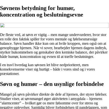
Søvnens betydning for humør,
koncentration og beslutningsevne
De fleste ved, at søvn er vigtig – men mange undervurderer, hvor stor
en rolle den faktisk spiller for vores mentale og følelsesmæssige
balance. Søvn handler ikke kun om at hvile kroppen, men også om at
genopbygge hjernen. Når vi sover, bearbejder hjernen dagens indtryk,
styrker hukommelsen og genskaber den kemiske balance, der påvirker
både humør, koncentration og evnen til at træffe beslutninger.
I en travl hverdag kan søvnen let blive nedprioriteret, men
konsekvenserne viser sig hurtigt – både i vores sind og i vores
præstationer.
Søvn og humør – den usynlige forbindelse
Mangel på søvn påvirker direkte de dele af hjernen, der styrer følelser.
Studier viser, at søvnmangel øger aktiviteten i amygdala – hjernens
“alarmcenter” – hvilket gør os mere følsomme over for stress og
negative oplevelser. Samtidig bliver forbindelsen til pandelappen, som